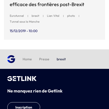
efficace des frontières post-Brexit
Eurotunnel
brexit
Lien Vital
photo
Tunnel sous la Manche
15/12/2019 - 10:00
Home
Presse
brexit
Ne manquez rien de Getlink
Inscription