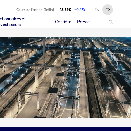
Cours de l’action Getlink
18.59€
+0.22%
FR
EN
ctionnaires et
Carrière
Presse
nvestisseurs