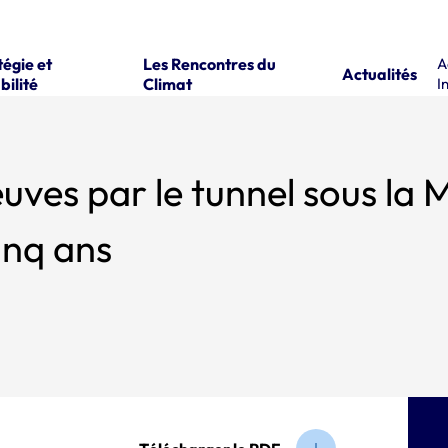
tégie et
Les Rencontres du
A
Actualités
bilité
Climat
I
es par le tunnel sous la Manch
inq ans