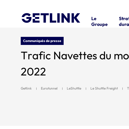
Le
Stra
Groupe
dura
Communiqués de presse
Trafic Navettes du m
2022
Getlink
Eurotunnel
LeShuttle
Le Shuttle Freight
T