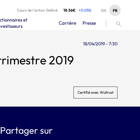
Cours de l’action Getlink
18.56€
+0.05%
FR
EN
ctionnaires et
Carrière
Presse
nvestisseurs
18/04/2019 - 7:30
affaires au premier trimestre 2019
Certifié avec Wiztrust
Partager sur