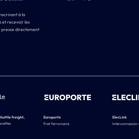
nscrivant à la
 et recevoir les
 presse directement
Shuttle freight,
Europorte
ElecLink
avettes
Fret ferroviaire
Interconnexion 