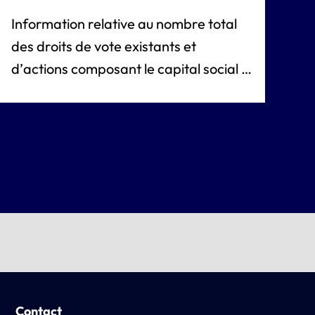
Information relative au nombre total
des droits de vote existants et
d’actions composant le capital social à
la date de l’avis mentionné à l’article
R.225-73-1 du Code de commerce.pdf
Contact