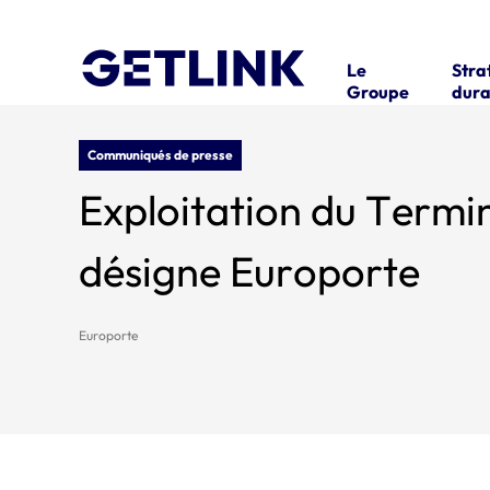
Le
Stra
Groupe
dura
Communiqués de presse
Exploitation du Termi
désigne Europorte
Europorte