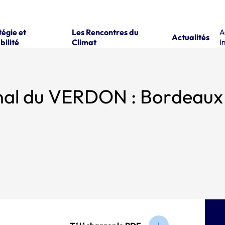
tégie et
Les Rencontres du
A
Actualités
bilité
Climat
I
nal du VERDON : Bordeaux 